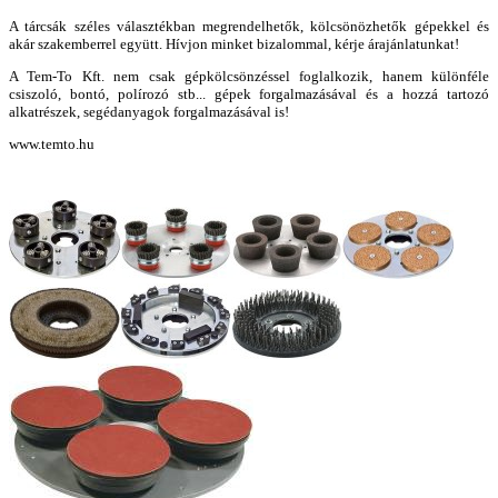
A tárcsák széles választékban megrendelhetők, kölcsönözhetők gépekkel és
akár szakemberrel együtt. Hívjon minket bizalommal, kérje árajánlatunkat!
A Tem-To Kft. nem csak gépkölcsönzéssel foglalkozik, hanem különféle
csiszoló, bontó, polírozó stb... gépek forgalmazásával és a hozzá tartozó
alkatrészek, segédanyagok forgalmazásával is!
www.temto.hu