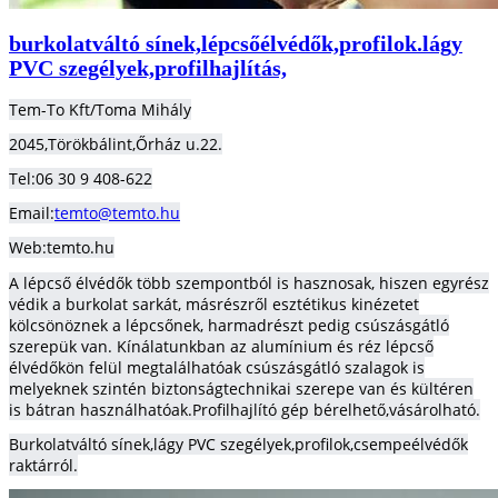
burkolatváltó sínek,lépcsőélvédők,profilok.lágy
PVC szegélyek,profilhajlítás,
Tem-To Kft/Toma Mihály
2045,Törökbálint,Őrház u.22.
Tel:06 30 9 408-622
Email:
temto@temto.hu
Web:temto.hu
A lépcső élvédők több szempontból is hasznosak, hiszen egyrész
védik a burkolat sarkát, másrészről esztétikus kinézetet
kölcsönöznek a lépcsőnek, harmadrészt pedig csúszásgátló
szerepük van. Kínálatunkban az alumínium és réz lépcső
élvédőkön felül megtalálhatóak csúszásgátló szalagok is
melyeknek szintén biztonságtechnikai szerepe van és kültéren
is bátran használhatóak.Profilhajlító gép bérelhető,vásárolható.
Burkolatváltó sínek,lágy PVC szegélyek,profilok,csempeélvédők
raktárról.