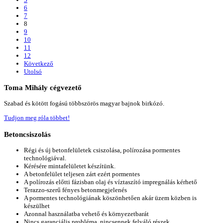
6
7
8
9
10
11
12
Következő
Utolsó
Toma
Mihály cégvezető
Szabad és kötött fogású többszörös magyar bajnok birkózó.
Tudjon meg róla többet!
Betoncsiszolás
Régi és új betonfelületek csiszolása, polírozása pormentes
technológiával.
Kérésére mintafelületet készítünk.
A betonfelület teljesen zárt ezért pormentes
A polírozás előtti fázisban olaj és víztaszító impregnálás kérhető
Terazzo-szerű fényes betonmegjelenés
A pormentes technológiának köszönhetően akár üzem közben is
készülhet
Azonnal használatba vehető és környezetbarát
Nincs garanciális probléma, nincsennek felváló részek