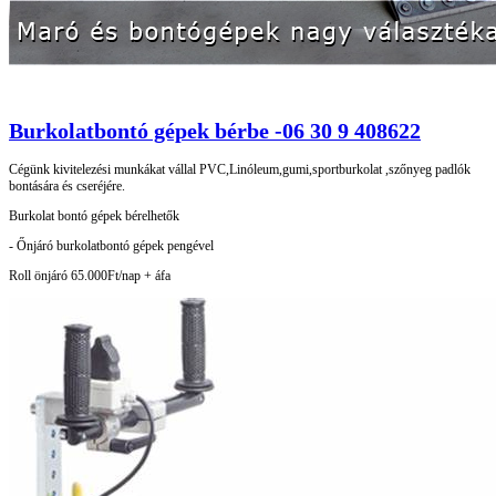
Burkolatbontó gépek bérbe -06 30 9 408622
Cégünk kivitelezési munkákat vállal PVC,Linóleum,gumi,sportburkolat ,szőnyeg padlók
bontására és cseréjére.
Burkolat bontó gépek bérelhetők
- Őnjáró burkolatbontó gépek pengével
Roll önjáró 65.000Ft/nap + áfa