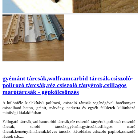
gyémánt tárcsák,wolframcarbid tárcsák,csiszoló-
polírozó tárcsák,réz csiszoló tányérok,csillagos
marótárcsák - gépkölcsönzés
A különféle kialakítású polírozó, csiszoló tárcsák segítségével hatékonyan
csiszolható beton, gránit, márvány, parketta és egyéb felületek különböző
minőségi kialakításban.
Felfogató tárcsák,wolframcarbid tárcsák,réz csiszoló tányérok,polírozó-csiszoló
tárcsák, suroló tárcsák,gyémántgyárcsák,csillagos maró
tárcsák,keményfémtárcsák,köves tárcsák ,kétoldalas csiszoló papírok,csiszoló
rácsok stb.....