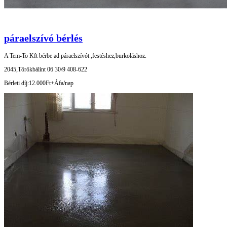
páraelszívó bérlés
A Tem-To Kft bérbe ad páraelszívót ,festéshez,burkoláshoz.
2045,Törökbálint 06 30/9 408-622
Bérleti díj:12.000Ft+Áfa/nap