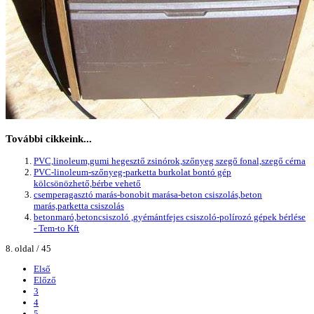
További cikkeink...
PVC,linoleum,gumi hegesztő zsinórok,szőnyeg szegő fonal,szegő cérna
PVC-linoleum-szőnyeg-parketta burkolat bontó gép
kölcsönözhető,bérbe vehető
csemperagasztó marás-bonobit marása-beton csiszolás,beton
marás,parketta csiszolás
betonmaró,betoncsiszoló ,gyémántfejes csiszoló-polírozó gépek bérlése
- Tem-to Kft
8. oldal / 45
Első
Előző
3
4
5