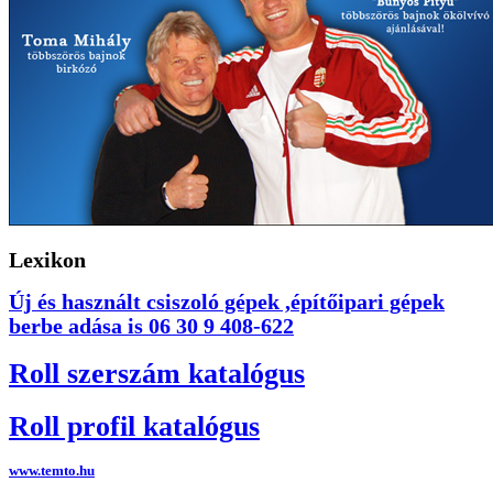
Lexikon
Új és használt csiszoló gépek ,építőipari gépek
berbe adása is 06 30 9 408-622
Roll szerszám katalógus
Roll profil katalógus
www.temto.hu