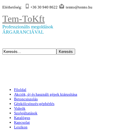
Elérhetőség:
+36 30 940 8622
temto@temto.hu
Tem-To
Kft
Professzionális megoldások
ÁRGARANCIÁVAL
Főoldal
Akciók, új és használt gépek kiárusítása
Betoncsiszolás
Gépkölcsönzés-gépbérlés
Videók
Szolgáltatások
Katalógus
Kapcsolat
Lexikon