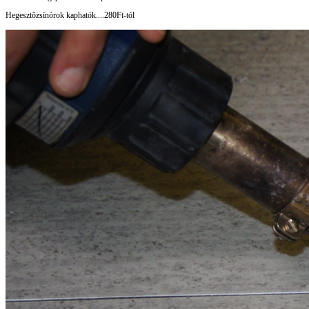
Hegesztőzsínórok kaphatók....280Ft-tól