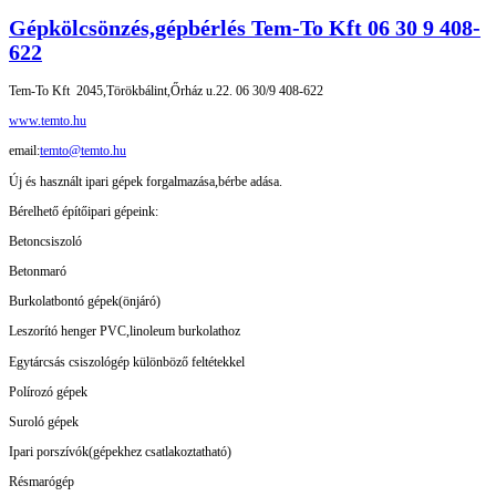
Gépkölcsönzés,gépbérlés Tem-To Kft 06 30 9 408-
622
Tem-To Kft 2045,Törökbálint,Őrház u.22. 06 30/9 408-622
www.temto.hu
email:
temto@temto.hu
Új és használt ipari gépek forgalmazása,bérbe adása.
Bérelhető építőipari gépeink:
Betoncsiszoló
Betonmaró
Burkolatbontó gépek(önjáró)
Leszorító henger PVC,linoleum burkolathoz
Egytárcsás csiszológép különböző feltétekkel
Polírozó gépek
Suroló gépek
Ipari porszívók(gépekhez csatlakoztatható)
Résmarógép