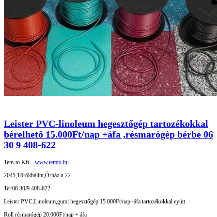
Leister PVC-linoleum hegesztőgép tartozékokkal
bérelhető 15.000Ft/nap +áfa ,résmarógép bérbe 06
30 9 408-622
Tem-to Kft
www.temto.hu
2045,Törökbálint,Őrház u.22.
Tel:06 30/9 408-622
Leister PVC,Linoleum,gumi hegesztőgép 15.000Ft/nap+áfa tartozékokkal eyütt
Roll résmarógép 20.000Ft/nap + áfa