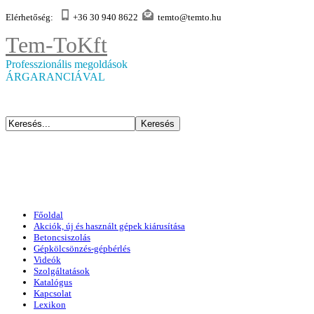
Elérhetőség:
+36 30 940 8622
temto@temto.hu
Tem-To
Kft
Professzionális megoldások
ÁRGARANCIÁVAL
Főoldal
Akciók, új és használt gépek kiárusítása
Betoncsiszolás
Gépkölcsönzés-gépbérlés
Videók
Szolgáltatások
Katalógus
Kapcsolat
Lexikon