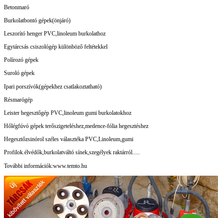
Betonmaró
Burkolatbontó gépek(önjáró)
Leszorító henger PVC,linoleum burkolathoz
Egytárcsás csiszológép különböző feltétekkel
Polírozó gépek
Suroló gépek
Ipari porszívók(gépekhez csatlakoztatható)
Résmarógép
Leister hegesztőgép PVC,linoleum gumi burkolatokhoz
Hőlégfúvó gépek terőszigeteléshez,medence-fólia hegesztéshez
Hegesztőzsinórol széles választéka PVC,Linoleum,gumi
Profilok.élvédők,burkolatváltó sínek,szegélyek raktárról.....
További információk:www.temto.hu