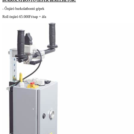
BURKOLATBONTÓ GÉPEK BÉRELHETŐK:
- Őnjáró burkolatbontó gépek
Roll önjáró 65.000Ft/nap + áfa