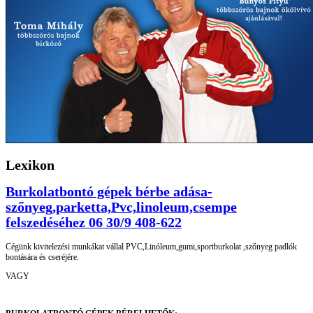
Lexikon
Burkolatbontó gépek bérbe adása-
szőnyeg,parketta,Pvc,linoleum,csempe
felszedéséhez 06 30/9 408-622
Cégünk kivitelezési munkákat vállal PVC,Linóleum,gumi,sportburkolat ,szőnyeg padlók
bontására és cseréjére.
VAGY