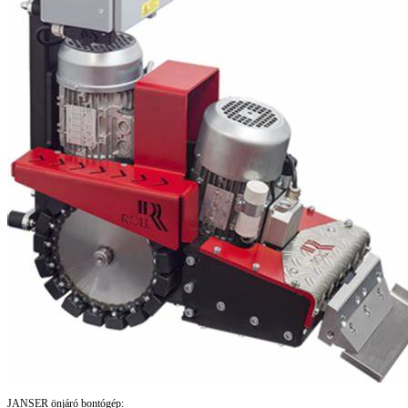
JANSER önjáró bontógép: