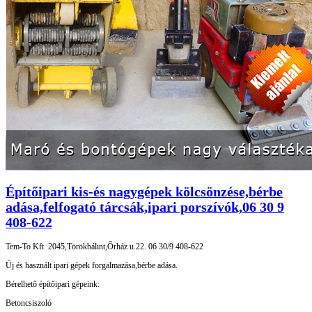
Építőipari kis-és nagygépek kölcsönzése,bérbe
adása,felfogató tárcsák,ipari porszívók,06 30 9
408-622
Tem-To Kft 2045,Törökbálint,Őrház u.22. 06 30/9 408-622
Új és használt ipari gépek forgalmazása,bérbe adása.
Bérelhető építőipari gépeink:
Betoncsiszoló