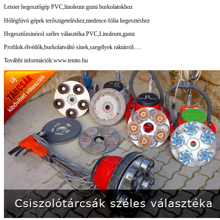
Leister hegesztőgép PVC,linoleum gumi burkolatokhoz
Hőlégfúvó gépek terőszigeteléshez,medence-fólia hegesztéshez
Hegesztőzsinórol széles választéka PVC,Linoleum,gumi
Profilok.élvédők,burkolatváltó sínek,szegélyek raktárról.....
További információk:www.temto.hu