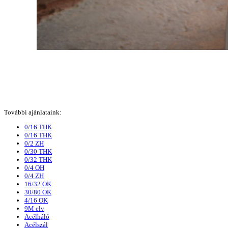
További ajánlataink:
0/16 THK
0/16 THK
0/2 ZH
0/30 THK
0/32 THK
0/4 OH
0/4 ZH
16/32 OK
30/80 OK
4/16 OK
9M elv
Acélháló
Acélszál