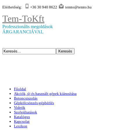
Elérhetőség:
+36 30 940 8622
temto@temto.hu
Tem-To
Kft
Professzionális megoldások
ÁRGARANCIÁVAL
Főoldal
Akciók, új és használt gépek kiárusítása
Betoncsiszolás
Gépkölcsönzés-gépbérlés
Videók
Szolgáltatások
Katalógus
Kapcsolat
Lexikon