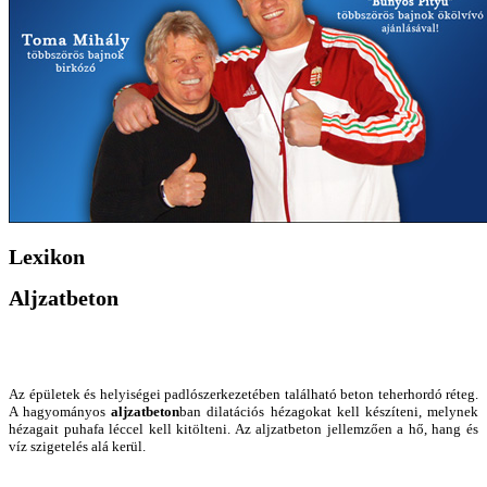
Lexikon
Aljzatbeton
Az épületek és helyiségei padlószerkezetében található beton teherhordó réteg.
A hagyományos
aljzatbeton
ban dilatációs hézagokat kell készíteni, melynek
hézagait puhafa léccel kell kitölteni. Az aljzatbeton jellemzően a hő, hang és
víz szigetelés alá kerül.