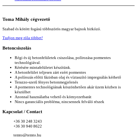
Toma
Mihály cégvezető
Szabad és kötött fogású többszörös magyar bajnok birkózó.
Tudjon meg róla többet!
Betoncsiszolás
Régi és új betonfelületek csiszolása, polírozása pormentes
technológiával.
Kérésére mintafelületet készítünk.
A betonfelület teljesen zárt ezért pormentes
A polírozás előtti fázisban olaj és víztaszító impregnálás kérhető
Terazzo-szerű fényes betonmegjelenés
A pormentes technológiának köszönhetően akár üzem közben is
készülhet
Azonnal használatba vehető és környezetbarát
Nincs garanciális probléma, nincsennek felváló részek
Kapcsolat
/ Contact
+36 30 248 3243
+36 30 940 8622
temto@temto.hu