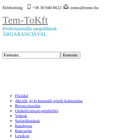
Elérhetőség:
+36 30 940 8622
temto@temto.hu
Tem-To
Kft
Professzionális megoldások
ÁRGARANCIÁVAL
Főoldal
Akciók, új és használt gépek kiárusítása
Betoncsiszolás
Gépkölcsönzés-gépbérlés
Videók
Szolgáltatások
Katalógus
Kapcsolat
Lexikon