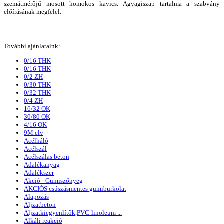
szemátmérőjű mosott homokos kavics. Agyagiszap tartalma a szabvány
előírásának megfelel.
További ajánlataink:
0/16 THK
0/16 THK
0/2 ZH
0/30 THK
0/32 THK
0/4 ZH
16/32 OK
30/80 OK
4/16 OK
9M elv
Acélháló
Acélszál
Acélszálas beton
Adalékanyag
Adalékszer
Akció - Gumiszőnyeg
AKCIÓS csúszásmentes gumiburkolat
Alapozás
Aljzatbeton
Aljzatkiegyenlítők,PVC-linoleum ...
Alkáli reakció