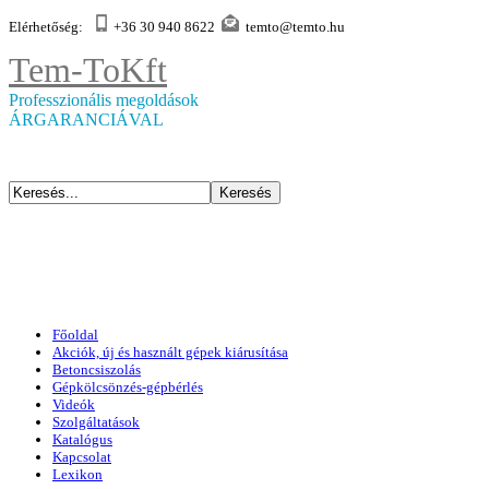
Elérhetőség:
+36 30 940 8622
temto@temto.hu
Tem-To
Kft
Professzionális megoldások
ÁRGARANCIÁVAL
Főoldal
Akciók, új és használt gépek kiárusítása
Betoncsiszolás
Gépkölcsönzés-gépbérlés
Videók
Szolgáltatások
Katalógus
Kapcsolat
Lexikon