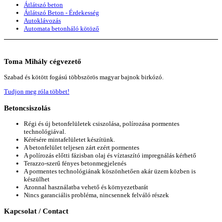
Átlátszó beton
Átlátszó Beton - Érdekesség
Autoklávozás
Automata betonháló kötöző
Toma
Mihály cégvezető
Szabad és kötött fogású többszörös magyar bajnok birkózó.
Tudjon meg róla többet!
Betoncsiszolás
Régi és új betonfelületek csiszolása, polírozása pormentes
technológiával.
Kérésére mintafelületet készítünk.
A betonfelület teljesen zárt ezért pormentes
A polírozás előtti fázisban olaj és víztaszító impregnálás kérhető
Terazzo-szerű fényes betonmegjelenés
A pormentes technológiának köszönhetően akár üzem közben is
készülhet
Azonnal használatba vehető és környezetbarát
Nincs garanciális probléma, nincsennek felváló részek
Kapcsolat
/ Contact