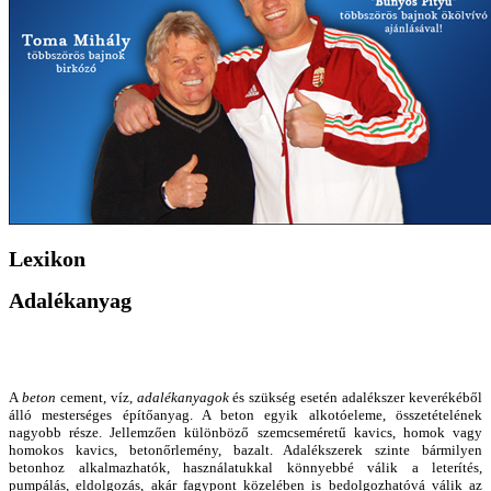
Lexikon
Adalékanyag
A
beton
cement, víz,
adalékanyagok
és szükség esetén adalékszer keverékéből
álló mesterséges építőanyag.
A beton egyik alkotóeleme, összetételének
nagyobb része. Jellemzően különböző szemcseméretű kavics, homok vagy
homokos kavics, betonőrlemény, bazalt. Adalékszerek szinte bármilyen
betonhoz alkalmazhatók, használatukkal könnyebbé válik a leterítés,
pumpálás, eldolgozás, akár fagypont közelében is bedolgozhatóvá válik az