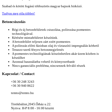
Szabad és kötött fogású többszörös magyar bajnok birkózó.
Tudjon meg róla többet!
Betoncsiszolás
Régi és új betonfelületek csiszolása, polírozása pormentes
technológiával.
Kérésére mintafelületet készítünk.
A betonfelület teljesen zárt ezért pormentes
A polírozás előtti fázisban olaj és víztaszító impregnálás kérhető
Terazzo-szerű fényes betonmegjelenés
A pormentes technológiának köszönhetően akár üzem közben is
készülhet
Azonnal használatba vehető és környezetbarát
Nincs garanciális probléma, nincsennek felváló részek
Kapcsolat
/ Contact
+36 30 248 3243
+36 30 940 8622
temto@temto.hu
Törökbálint,2045.Őrház u.22.
Nyitva: H-P 8:00 - 16:00 között