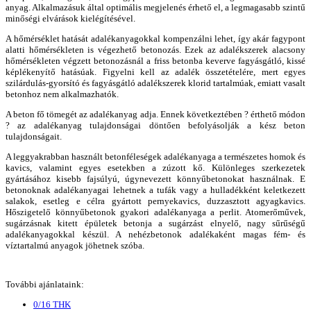
anyag. Alkalmazásuk által optimális megjelenés érhető el, a legmagasabb szintű
minőségi elvárások kielégítésével.
A hőmérséklet hatását adalékanyagokkal kompenzálni lehet, így akár fagypont
alatti hőmérsékleten is végezhető betonozás. Ezek az adalékszerek alacsony
hőmérsékleten végzett betonozásnál a friss betonba keverve fagyásgátló, kissé
képlékenyítő hatásúak. Figyelni kell az adalék összetételére, mert egyes
szilárdulás-gyorsító és fagyásgátló adalékszerek klorid tartalmúak, emiatt vasalt
betonhoz nem alkalmazhatók.
A beton fő tömegét az adalékanyag adja. Ennek következtében ? érthető módon
? az adalékanyag tulajdonságai döntően befolyásolják a kész beton
tulajdonságait.
A leggyakrabban használt betonféleségek adalékanyaga a természetes homok és
kavics, valamint egyes esetekben a zúzott kő. Különleges szerkezetek
gyártásához kisebb fajsúlyú, úgynevezett könnyűbetonokat használnak. E
betonoknak adalékanyagai lehetnek a tufák vagy a hulladékként keletkezett
salakok, esetleg e célra gyártott pernyekavics, duzzasztott agyagkavics.
Hőszigetelő könnyűbetonok gyakori adalékanyaga a perlit. Atomerőművek,
sugárzásnak kitett épületek betonja a sugárzást elnyelő, nagy sűrűségű
adalékanyagokkal készül. A nehézbetonok adalékaként magas fém- és
víztartalmú anyagok jöhetnek szóba.
További ajánlataink:
0/16 THK