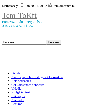
Elérhetőség:
+36 30 940 8622
temto@temto.hu
Tem-To
Kft
Professzionális megoldások
ÁRGARANCIÁVAL
Főoldal
Akciók, új és használt gépek kiárusítása
Betoncsiszolás
Gépkölcsönzés-gépbérlés
Videók
Szolgáltatások
Katalógus
Kapcsolat
Lexikon