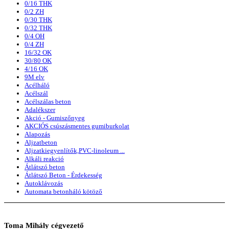
0/16 THK
0/2 ZH
0/30 THK
0/32 THK
0/4 OH
0/4 ZH
16/32 OK
30/80 OK
4/16 OK
9M elv
Acélháló
Acélszál
Acélszálas beton
Adalékszer
Akció - Gumiszőnyeg
AKCIÓS csúszásmentes gumiburkolat
Alapozás
Aljzatbeton
Aljzatkiegyenlítők,PVC-linoleum ...
Alkáli reakció
Átlátszó beton
Átlátszó Beton - Érdekesség
Autoklávozás
Automata betonháló kötöző
Toma
Mihály cégvezető