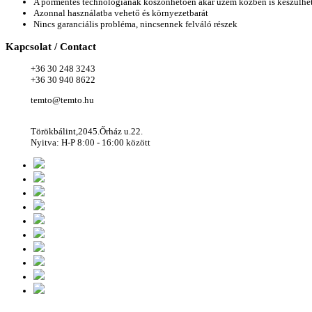
A pormentes technológiának köszönhetően akár üzem közben is készülhe
Azonnal használatba vehető és környezetbarát
Nincs garanciális probléma, nincsennek felváló részek
Kapcsolat
/ Contact
+36 30 248 3243
+36 30 940 8622
temto@temto.hu
Törökbálint,2045.Őrház u.22.
Nyitva: H-P 8:00 - 16:00 között