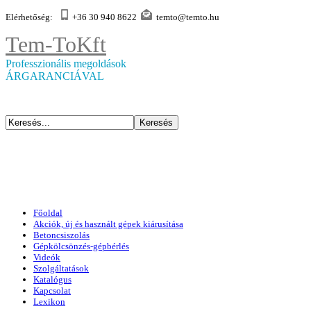
Elérhetőség:
+36 30 940 8622
temto@temto.hu
Tem-To
Kft
Professzionális megoldások
ÁRGARANCIÁVAL
Főoldal
Akciók, új és használt gépek kiárusítása
Betoncsiszolás
Gépkölcsönzés-gépbérlés
Videók
Szolgáltatások
Katalógus
Kapcsolat
Lexikon