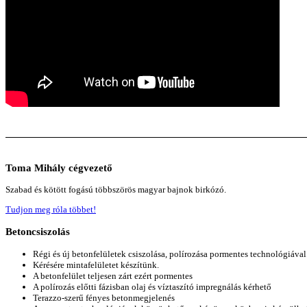
Toma
Mihály cégvezető
Szabad és kötött fogású többszörös magyar bajnok birkózó.
Tudjon meg róla többet!
Betoncsiszolás
Régi és új betonfelületek csiszolása, polírozása pormentes technológiával
Kérésére mintafelületet készítünk.
A betonfelület teljesen zárt ezért pormentes
A polírozás előtti fázisban olaj és víztaszító impregnálás kérhető
Terazzo-szerű fényes betonmegjelenés